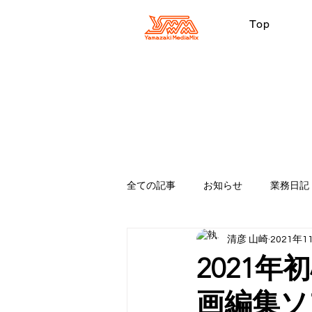
Top
全ての記事
お知らせ
業務日記
清彦 山崎
2021年1
適当
Premiere Pro
ipho
2021
画編集ソ