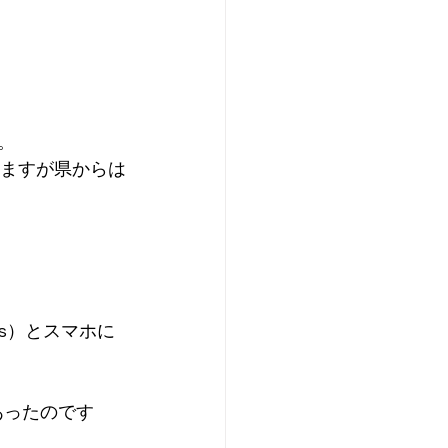
。
えますが県からは
s）とスマホに
あったのです