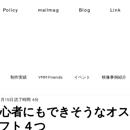
Policy
mailmag
Blog
Link
制作実績
YMM Friends
イベント
映像事例紹介
1月15日
読了時間: 4分
ne
生成AI
年初心者にもできそうなオ
フト４つ