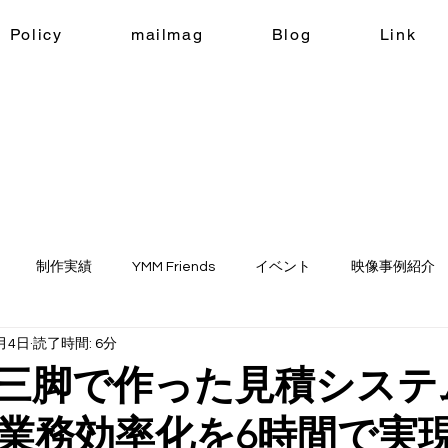
Policy
mailmag
Blog
Link
制作実績
YMM Friends
イベント
映像事例紹介
月4日
読了時間: 6分
ne
生成AI
人三脚で作った見積システ
業務効率化を6時間で実