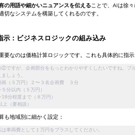
有の用語や細かいニュアンスを伝える
ことで、AIは徐
適切なシステムを構築してくれるのです。
指示：ビジネスロジックの組み込み
重要なのは価格計算ロジックです。これも具体的に指示
の②ですが、企画部分をもっとわかりやすくしたいですね。プ
ましょう。

画（５万円）２〜３名企画費　３分

５分以内（５万円）

10分程度まで（８万円）

以上（要相談）
算も地域別に細かく設定：
葉は車両費として１万円をプラスしてください。
