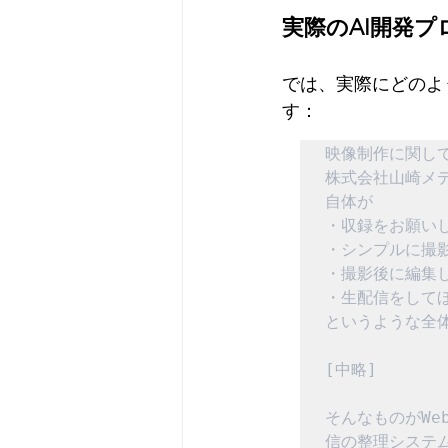
実際のAI開発
では、実際にどのよ
す：
映像制作に関し
株式会社山崎メ
自体が

・収録をお願いし
・シンプルに撮影
・撮影後に編集し
・生配信をしてほ
というような全
[中略]

そんなものがW
信の整理システ