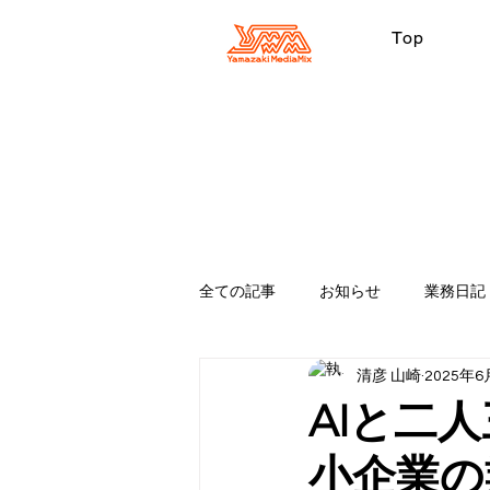
Top
全ての記事
お知らせ
業務日記
清彦 山崎
2025年6
適当
Premiere Pro
ipho
AIと二
小企業の