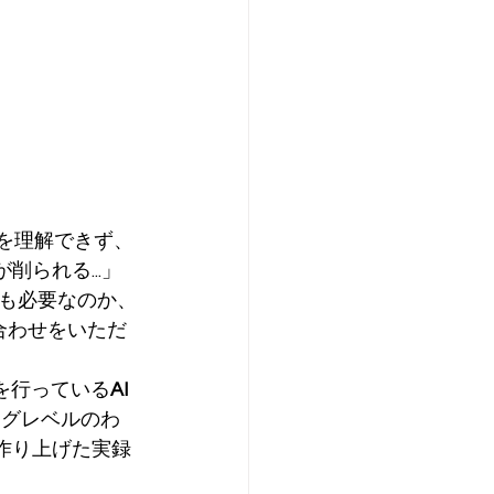
像を理解できず、
られる...」
も必要なのか、
合わせをいただ
を行っている
AI
ングレベルのわ
を作り上げた実録