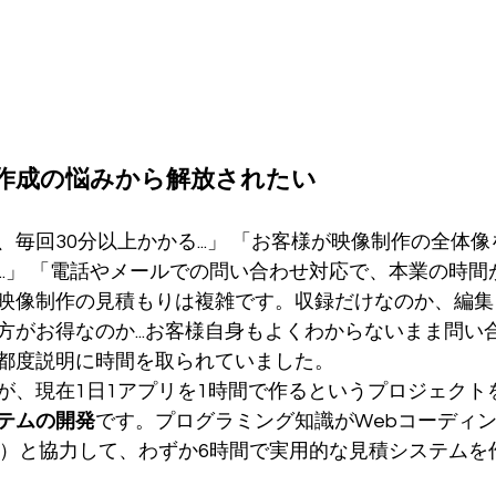
作成の悩みから解放されたい
毎回30分以上かかる...」 「お客様が映像制作の全体
..」 「電話やメールでの問い合わせ対応で、本業の時間が削
映像制作の見積もりは複雑です。収録だけなのか、編集
方がお得なのか...お客様自身もよくわからないまま問い
都度説明に時間を取られていました。
が、現在1日1アプリを1時間で作るというプロジェクト
テムの開発
です。プログラミング知識がWebコーディ
（AI）と協力して、わずか6時間で実用的な見積システム