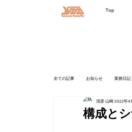
Top
全ての記事
お知らせ
業務日記
清彦 山崎
2022年4
適当
Premiere Pro
ipho
構成とシ