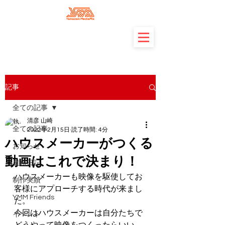
記事
全ての記事
清彦 山崎
全ての記事
2022年2月15日
読了時間: 4分
ハウスメーカーがつくる
お知らせ
動画はこれで決まり！
業務日記
ハウスメーカーも映像を駆使してお
制作実績
客様にアプローチする時代が来まし
YMM Friends
た。
今回はハウスメーカーは自分たちで
イベント