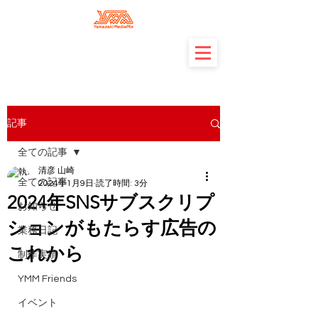
記事
全ての記事
清彦 山崎
全ての記事
2024年1月9日
読了時間: 3分
2024年SNSサブスクリプ
お知らせ
ションがもたらす広告の
業務日記
これから
制作実績
YMM Friends
イベント