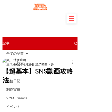
記事
全ての記事
清彦 山崎
全ての記事
2023年8月29日
読了時間: 4分
【超基本】SNS動画攻略
お知らせ
法
業務日記
制作実績
YMM Friends
イベント