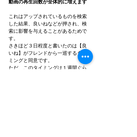
動画の再生回数が全体的に増えます
これはアップされているものを検索
した結果、良いねなどが押され、検
索に影響を与えることがあるためで
す。
さきほど３日程度と書いたのは【良
いね】がフレンドから一巡するタイ
ミングと同意です。
ただ、このタイミングは１週間ぐら
いしてから急にあがることもあり、
３〜７日ぐらいはアップした動画を
見守っておいたほうが良いように思
います。
ということで、重要なことは
（ユーザーを知って）寄り添う
こと
（自分のしていることを）信じ