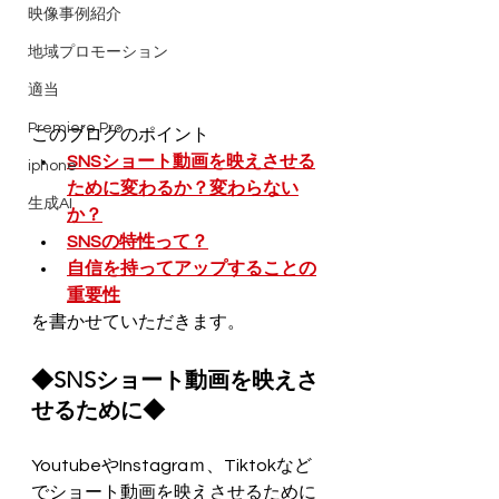
映像事例紹介
地域プロモーション
適当
Premiere Pro
このブログのポイント
SNSショート動画を映えさせる
iphone
ために変わるか？変わらない
生成AI
か？
SNSの特性って？
自信を持ってアップすることの
重要性
を書かせていただきます。
◆SNSショート動画を映えさ
せるために◆
YoutubeやInstagraｍ、Tiktokなど
でショート動画を映えさせるために