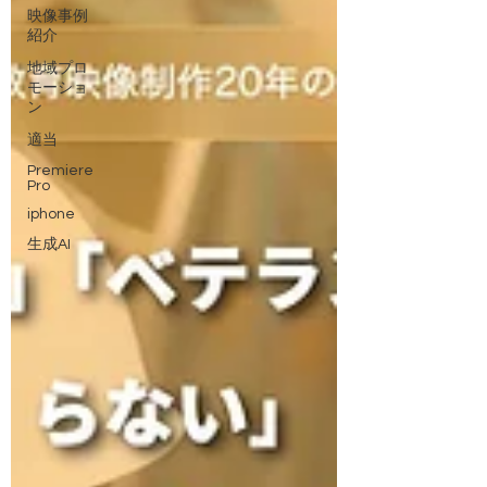
映像事例
紹介
地域プロ
モーショ
ン
適当
Premiere
Pro
iphone
生成AI