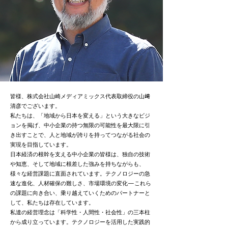
皆様、株式会社山崎メディアミックス代表取締役の山﨑
清彦でございます。
私たちは、「地域から日本を変える」という大きなビジ
ョンを掲げ、中小企業の持つ無限の可能性を最大限に引
き出すことで、人と地域が誇りを持ってつながる社会の
実現を目指しています。
日本経済の根幹を支える中小企業の皆様は、独自の技術
や知恵、そして地域に根差した強みを持ちながらも、
様々な経営課題に直面されています。テクノロジーの急
速な進化、人材確保の難しさ、市場環境の変化—これら
の課題に向き合い、乗り越えていくためのパートナーと
して、私たちは存在しています。
私達の経営理念は「科学性・人間性・社会性」の三本柱
から成り立っています。テクノロジーを活用した実践的