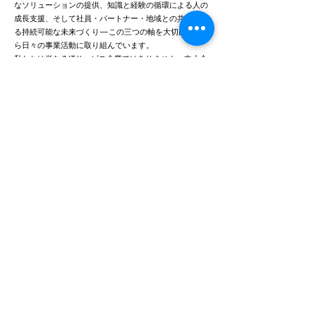
なソリューションの提供、知識と経験の循環による人の
成長支援、そして社員・パートナー・地域との共創によ
る持続可能な未来づくり—この三つの軸を大切にしなが
ら日々の事業活動に取り組んでいます。
私たちは単なるITサービス企業ではありません。中小企
業の課題を「見える化」し、共に学び、成長する仕組み
を創造する「未来創造パートナー」です。テクノロジー
とコンテンツの力を融合させることで、これまで見えな
かった可能性を顕在化させ、新たな価値を生み出すお手
伝いをいたします。
地域の中小企業が輝くことで、そこで働く人々が誇りを
持ち、地域全体が活性化する—この好循環を生み出すこ
とが、私たちの使命です。
これからも社員一同、謙虚に学び続け、お客様と共に成
長し、地域社会に貢献できる企業であり続けることをお
約束いたします。皆様のビジネスの発展と、心豊かな地
域社会の実現に向けて、全力でサポートしてまいりま
す。
株式会社YMM
代表取締役 山﨑清彦