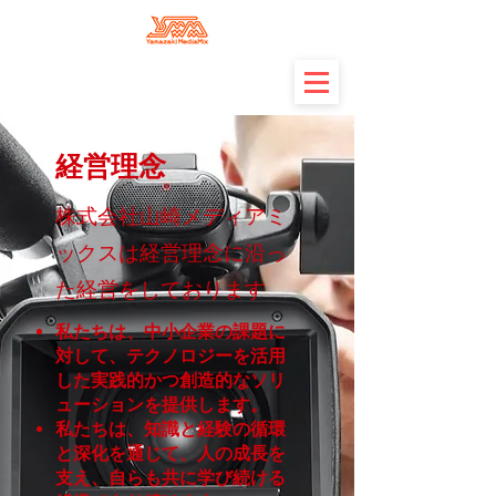
経営理念
株式会社山崎メディアミ
ックスは経営理念に沿っ
た経営をしております
私たちは、中小企業の課題に
対して、テクノロジーを活用
した実践的かつ創造的なソリ
ューションを提供します。
私たちは、知識と経験の循環
と深化を通じて、人の成長を
支え、自らも共に学び続ける