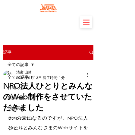
記事
全ての記事
清彦 山崎
全ての記事
2018年9月13日
読了時間: 1分
NPO法人ひとりとみんな
お知らせ
のWeb制作をさせていた
業務日記
だきました
制作実績
7月の末になるのですが、NPO法人
YMM Friends
ひとりとみんなさまのWebサイトを
イベント