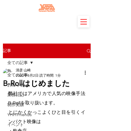
記事
全ての記事
清彦 山崎
全ての記事
2020年9月2日
読了時間: 1分
B-Rollはじめました
お知らせ
弊社ではアメリカで人気の映像手法
業務日記
B-Rollを取り扱います。
制作実績
とにかくかっこよくひと目を引くイ
YMM Friends
ンパクト映像は
イベント