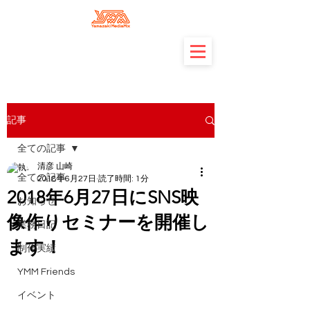
記事
全ての記事
清彦 山崎
全ての記事
2018年6月27日
読了時間: 1分
2018年6月27日にSNS映
お知らせ
像作りセミナーを開催し
業務日記
ます！
制作実績
YMM Friends
イベント