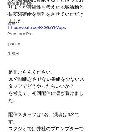
の地域活動に貢献する」と謳ってお
映像事例紹介
りますが持続性を考えた地域活動と
地域プロモーション
しての番組を制作をさせていただき
ました。
適当
https://youtu.be/K-0GxYhVqps
Premiere Pro
iphone
生成AI
是非ごらんください。
30分間飽きさせない番組を少ないス
タッフでどうやったらいいか？
を考えて、初回配信に漕ぎ着けまし
た。
配信スタッフは1名、演者は3名で
す。
スタジオでは弊社のプロンプターで