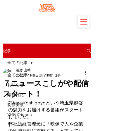
記事
全ての記事
清彦 山崎
全ての記事
2022年4月5日
読了時間: 2分
７ニュースこしがや配信
お知らせ
スタート！
業務日記
7NewsKoshigayaという埼玉県越谷
制作実績
の魅力をお届けする番組がスタート
YMM Friends
しました。
弊社は経営理念に「映像で人や企業
イベント