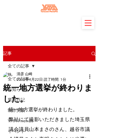
記事
全ての記事
清彦 山崎
全ての記事
2019年4月22日
読了時間: 1分
統一地方選挙が終わりま
お知らせ
した。
業務日記
統一地方選挙が終わりました。
制作実績
弊社にて撮影いただきました埼玉県
YMM Friends
議会議員山本まさのさん、越谷市議
イベント