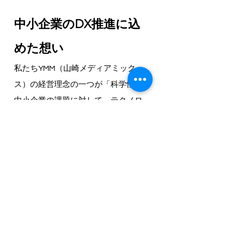
中小企業のDX推進に込
めた想い
私たちYMM（山崎メディアミック
ス）の経営理念の一つが「科学性：
中小企業の課題に対して、テクノロ
ジーを活用した実践的かつ創造的な
ソリューションを提供する」です。
大企業には潤沢なIT予算がありま
す。しかし、地域で頑張る中小企業
や個人事業主の皆さんは、「必要な
のはわかっているけど、手が届かな
い」というジレンマを抱えていま