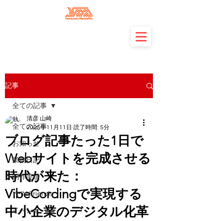
記事
全ての記事
清彦 山崎
全ての記事
2025年11月11日
読了時間: 5分
ブログ記事たった1日で
お知らせ
Webサイトを完成させる
業務日記
時代が来た：
制作実績
VibeCordingで実現する
YMM Friends
中小企業のデジタル化革
イベント