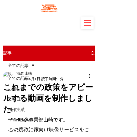
記事
全ての記事
清彦 山崎
全ての記事
2019年4月1日
読了時間: 1分
これまでの政策をアピー
お知らせ
ルする動画を制作しまし
業務日記
た
制作実績
YMM映像事業部山崎です。
YMM Friends
この度政治家向け映像サービスをご
イベント