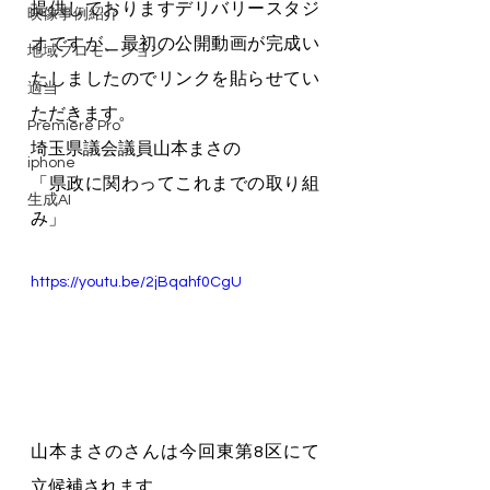
提供しておりますデリバリースタジ
映像事例紹介
オですが、最初の公開動画が完成い
地域プロモーション
たしましたのでリンクを貼らせてい
適当
ただきます。
Premiere Pro
埼玉県議会議員山本まさの
iphone
「県政に関わってこれまでの取り組
生成AI
み」
https://youtu.be/2jBqahf0CgU
山本まさのさんは今回東第8区にて
立候補されます。